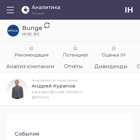
Аналитика
IH
Акции
Bunge
NYSE: BG
Рекомендация
Потенциал
Оценка IH
Анализ компании
Отчёты
Дивиденды
Аналитик по компании
Андрей Курапов
a.kurapov@invest-heroes.ru
@RMorty
События