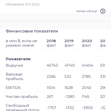
Обновлено 21.11.2022
Читать обзор
Финансовые показатели
в млн $, если не
2018
2019
2020
2021
указано иначе
факт
факт
факт
факт
Показатели
Выручка
45743
41140
41404
59152
Валовая
2266
532
2785
3361
прибыль
EBITDA
1504
1628
2040
2988
Чистая прибыль
267
-1280
1145
2078
Свободный
-1757
-1332
-3900
-3293
денежный поток