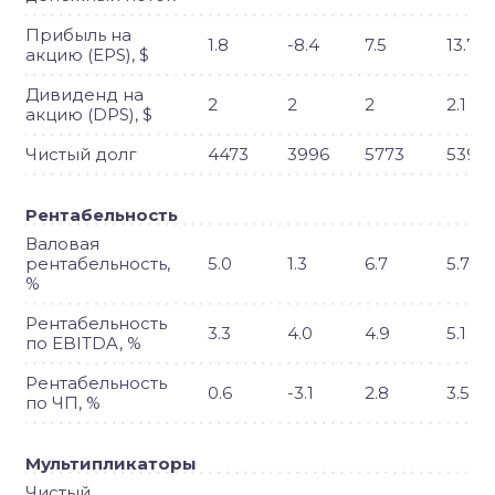
Прибыль на
1.8
-8.4
7.5
13.7
акцию (EPS), $
Дивиденд на
2
2
2
2.1
акцию (DPS), $
Чистый долг
4473
3996
5773
5398
Рентабельность
Валовая
рентабельность,
5.0
1.3
6.7
5.7
%
Рентабельность
3.3
4.0
4.9
5.1
по EBITDA, %
Рентабельность
0.6
-3.1
2.8
3.5
по ЧП, %
Мультипликаторы
Чистый