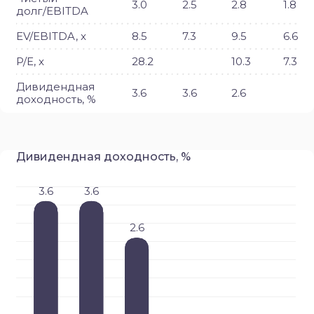
3.0
2.5
2.8
1.8
долг/EBITDA
EV/EBITDA, x
8.5
7.3
9.5
6.6
P/E, x
28.2
10.3
7.3
Дивидендная
3.6
3.6
2.6
доходность, %
Дивидендная доходность, %