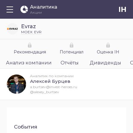
Аналитика
IH
Акции
Evraz
MOEX: EVR
Рекомендация
Потенциал
Оценка IH
Анализ компании
Отчёты
Дивиденды
Аналитик по компании
Алексей Бурцев
a.burtsev@invest-heroes.ru
@alexey_burtsev
События