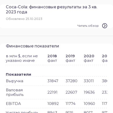
Coca-Cola: финансовые результаты за 3 кв.
2023 года
Обновлено 25.10.2023
Читать обзор
Финансовые показатели
в млн $, если не
2018
2019
2020
2021
указано иначе
факт
факт
факт
факт
Показатели
Выручка
31847
37280
33011
3865
Валовая
22191
22607
19636
2329
прибыль
EBITDA
10892
11774
10960
11760
Чистая прибыль
8943
9115
8017
9771