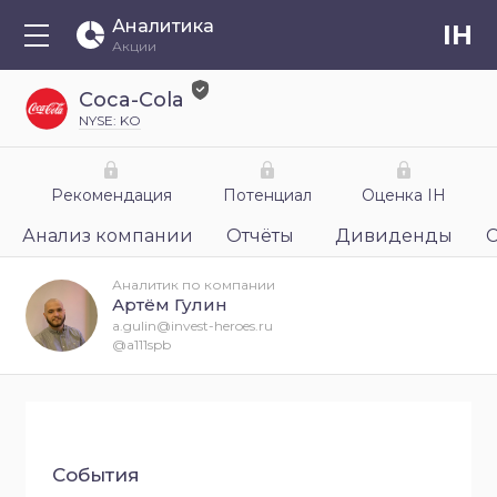
Аналитика
IH
Акции
Coca-Cola
NYSE: KO
Рекомендация
Потенциал
Оценка IH
Анализ компании
Отчёты
Дивиденды
Аналитик по компании
Артём Гулин
a.gulin@invest-heroes.ru
@a111spb
События