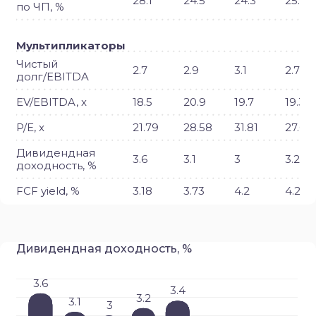
28.1
24.5
24.3
25.3
по ЧП, %
Мультипликаторы
Чистый
2.7
2.9
3.1
2.7
долг/EBITDA
EV/EBITDA, x
18.5
20.9
19.7
19.35
P/E, x
21.79
28.58
31.81
27.63
Дивидендная
3.6
3.1
3
3.2
доходность, %
FCF yield, %
3.18
3.73
4.2
4.21
Дивидендная доходность, %