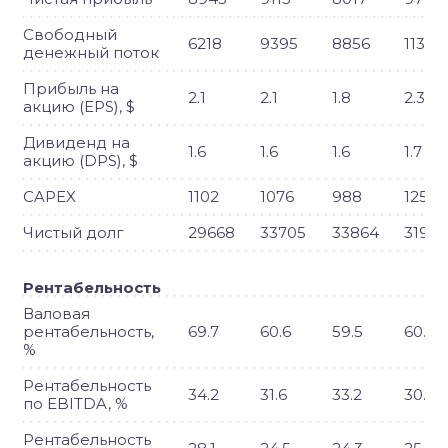
Свободный
6218
9395
8856
11366
денежный поток
Прибыль на
2.1
2.1
1.8
2.3
акцию (EPS), $
Дивиденд на
1.6
1.6
1.6
1.7
акцию (DPS), $
CAPEX
1102
1076
988
1259
Чистый долг
29668
33705
33864
31997
Рентабельность
Валовая
рентабельность,
69.7
60.6
59.5
60.3
%
Рентабельность
34.2
31.6
33.2
30.4
по EBITDA, %
Рентабельность