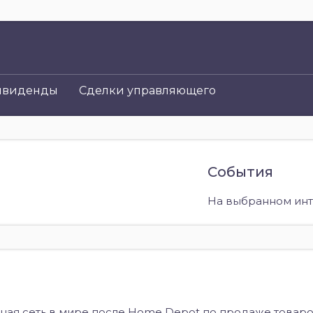
ивиденды
Сделки управляющего
События
На выбранном инт
пная сеть в мире после Home Depot по продаже товаро