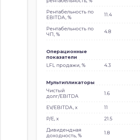
рентабельность, %
Рентабельность по
11.4
EBITDA, %
Рентабельность по
4.8
ЧП, %
Операционные
показатели
LFL продажи, %
4.3
Мультипликаторы
Чистый
1.6
долг/EBITDA
EV/EBITDA, x
11
P/E, x
21.5
Дивидендная
1.8
доходность, %