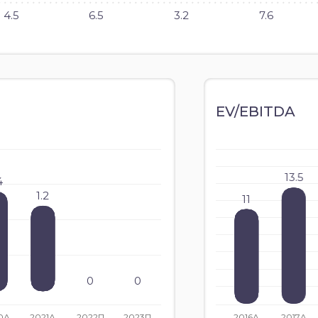
4.5
6.5
3.2
7.6
EV/EBITDA