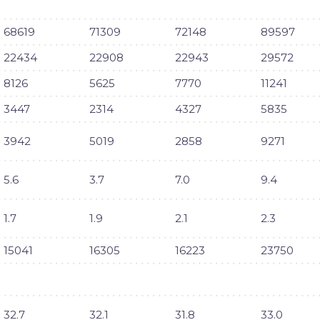
68619
71309
72148
89597
22434
22908
22943
29572
8126
5625
7770
11241
3447
2314
4327
5835
3942
5019
2858
9271
5.6
3.7
7.0
9.4
1.7
1.9
2.1
2.3
15041
16305
16223
23750
32.7
32.1
31.8
33.0