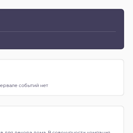
ервале событий нет
в для декора дома. В совокупности компания