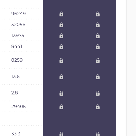
96249
32056
13975
8441
8259
13.6
2.8
29405
33.3