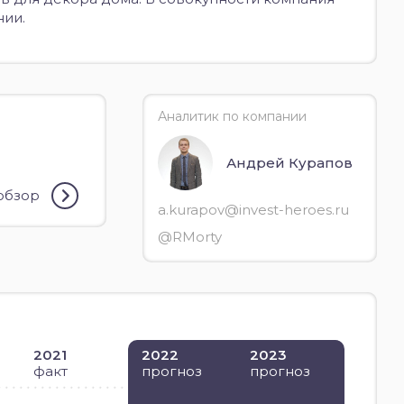
нии.
Аналитик по компании
Андрей Курапов
 обзор
a.kurapov@invest-heroes.ru
@RMorty
2021
2022
2023
факт
прогноз
прогноз