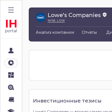
Lowe's Companies
IH
NYSE: LOW
portal
Анализ компании
Отчёты
Д
Мой портал
Аналитика
Стратегии
Лента
Календари
Инвестиционные тезисы
Lowe’s Companies — вторая самая кру