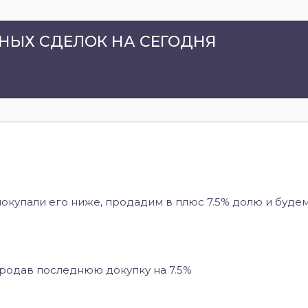
ЫХ СДЕЛОК НА СЕГОДНЯ
покупали его ниже, продадим в плюс 7.5% долю и буде
родав последнюю докупку на 7.5%