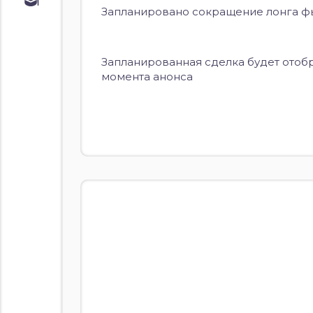
Обучение
Запланировано сокращение лонга фьюч
Курс по
облигациям
Курс по
Запланированная сделка будет отобр
акциям
момента анонса