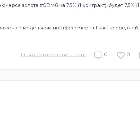
ерса золота #GDM6 на 7,5% (1 контракт), будет 7,5% (1
ажена в модельном портфеле через 1 час по средней 
Отказ от ответственности
0
0