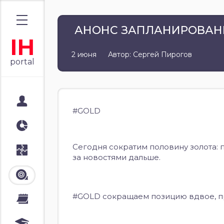
АНОНС ЗАПЛАНИРОВАНН
IH
2 июня
Автор: Сергей Пирогов
portal
Мой портал
#GOLD
Аналитика
Сегодня сократим половину золота: 
Стратегии
за новостями дальше.
Лента
#GOLD сокращаем позицию вдвое, п
Календари