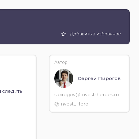
Добавить в избранное
Автор
Сергей Пирогов
м следить
s.pirogov@Invest-heroes.ru
@Invest_Hero