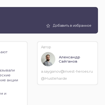
Добавить в избранное
Автор
вают
Александр
Сайганов
азывали
a.sayganov@invest-heroes.ru
еские
@Hustleharde
кие акции
ом и