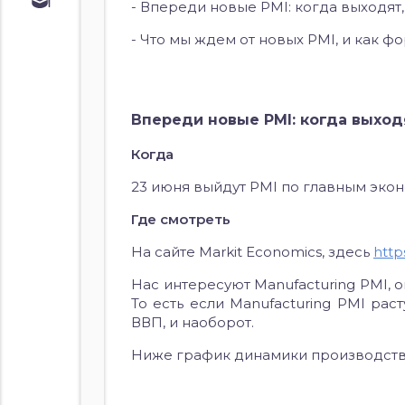
Обучение
- Впереди новые PMI: когда выходят,
Курс по
- Что мы ждем от новых PMI, и как 
облигациям
Курс по
акциям
Впереди новые PMI: когда выход
Когда
23 июня выйдут PMI по главным эко
Где смотреть
На сайте Markit Economics, здесь
http
Нас интересуют Manufacturing PMI,
То есть если Manufacturing PMI рас
ВВП, и наоборот.
Ниже график динамики производства