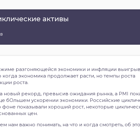
циклические активы
ов
режиме разгоняющейся экономики и инфляции выигры
 когда экономика продолжает расти, но темпы роста
кции роста.
а новый рекорд, превысив ожидания рынка, а PMI пок
ще бОльшем ускорении экономики. Российские циклич
о фоне показывали хороший рост, некоторые цикличес
снованных цен.
 нам важно понимать, на что и когда смотреть, об эт