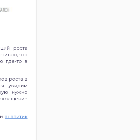
ций роста
считаю, что
о где-то в
ов роста в
мы увидим
рую нужно
сокращение
ей
аналитик