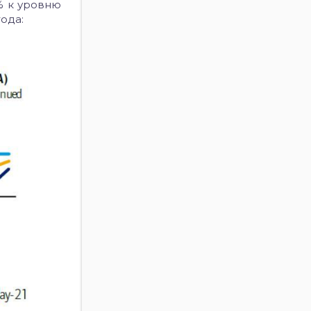
% к уровню
ода: