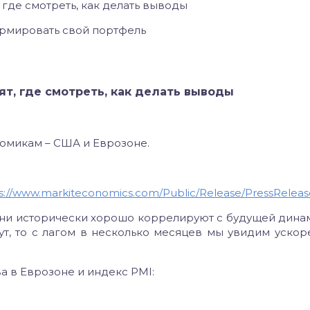
 где смотреть, как делать выводы
формировать свой портфель
ят, где смотреть, как делать выводы
номикам – США и Еврозоне.
s://www.markiteconomics.com/Public/Release/PressReleas
 они исторически хорошо коррелируют с будущей дина
тут, то с лагом в несколько месяцев мы увидим ускор
 в Еврозоне и индекс PMI: