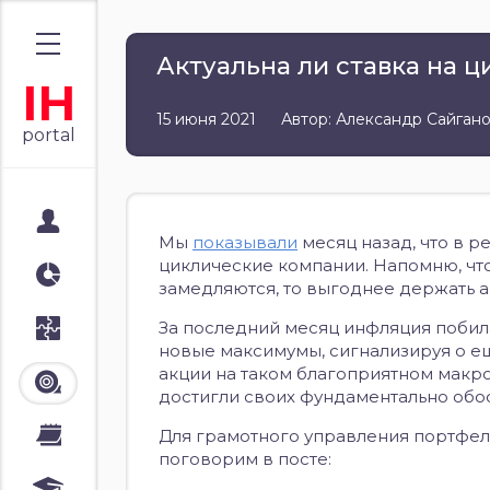
Актуальна ли ставка на 
IH
15 июня 2021
Автор: Александр Сайган
portal
Мой портал
Мы
показывали
месяц назад, что в 
циклические компании. Напомню, что
Аналитика
замедляются, то выгоднее держать а
За последний месяц инфляция побил
Стратегии
новые максимумы, сигнализируя о е
акции на таком благоприятном макр
Лента
достигли своих фундаментально обо
Для грамотного управления портфелем
Календари
поговорим в посте: