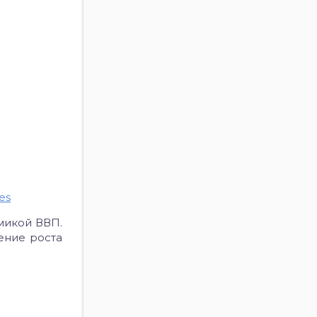
es
микой ВВП.
ение роста