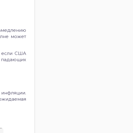
замедлению
олне может
ь если США
и падающих
 инфляции.
 ожидаемая