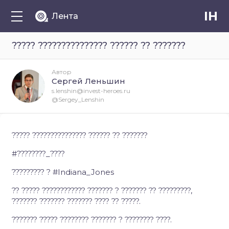
IH
Лента
????? ??????????????? ?????? ?? ???????
Автор
Сергей Леньшин
s.lenshin@invest-heroes.ru
@Sergey_Lenshin
????? ??????????????? ?????? ?? ???????
#????????_????
????????? ? #Indiana_Jones
?? ????? ???????????? ??????? ? ??????? ?? ?????????,
??????? ??????? ??????? ???? ?? ?????.
??????? ????? ???????? ??????? ? ???????? ????.