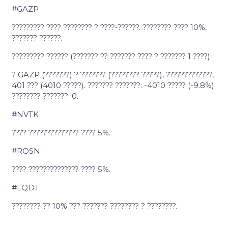
#GAZP
????????? ???? ???????? ? ????-??????. ???????? ???? 10%,
??????? ??????.
????????? ?????? (??????? ?? ??????? ???? ? ??????? 1 ????):
? GAZP (???????) ? ??????? (???????? ?????), ?????????????,
401 ??? (4010 ?????). ??????? ???????: -4010 ????? (-9.8%).
???????? ???????: 0.
#NVTK
???? ?????????????? ???? 5%.
#ROSN
???? ?????????????? ???? 5%.
#LQDT
???????? ?? 10% ??? ??????? ???????? ? ????????.