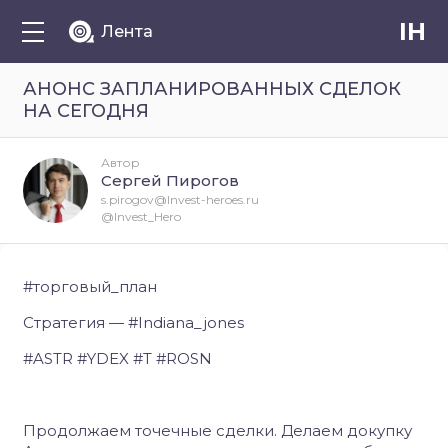
IH
Лента
АНОНС ЗАПЛАНИРОВАННЫХ СДЕЛОК
НА СЕГОДНЯ
Автор
Сергей Пирогов
s.pirogov@Invest-heroes.ru
@Invest_Hero
#торговый_план
Стратегия — #Indiana_jones
#ASTR #YDEX #T #ROSN
Продолжаем точечные сделки. Делаем докупку