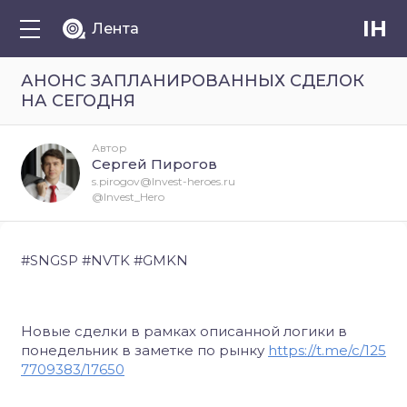
IH
Лента
АНОНС ЗАПЛАНИРОВАННЫХ СДЕЛОК
НА СЕГОДНЯ
Автор
Сергей Пирогов
s.pirogov@Invest-heroes.ru
@Invest_Hero
#SNGSP #NVTK #GMKN
Новые сделки в рамках описанной логики в
понедельник в заметке по рынку
https://t.me/c/125
7709383/17650