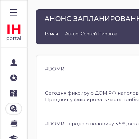
АНОНС ЗАПЛАНИРОВАНН
IH
13 мая
Автор: Сергей Пирогов
portal
Мой портал
#DOMRF
Аналитика
Сегодня фиксирую ДОМ.РФ наполовин
Стратегии
Предпочту фиксировать часть прибы
Лента
#DOMRF продаю половину 3.5%, оста
Календари