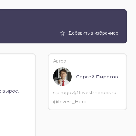
Добавить в избранное
Автор
Сергей Пирогов
 вырос.
s.pirogov@Invest-heroes.ru
@Invest_Hero