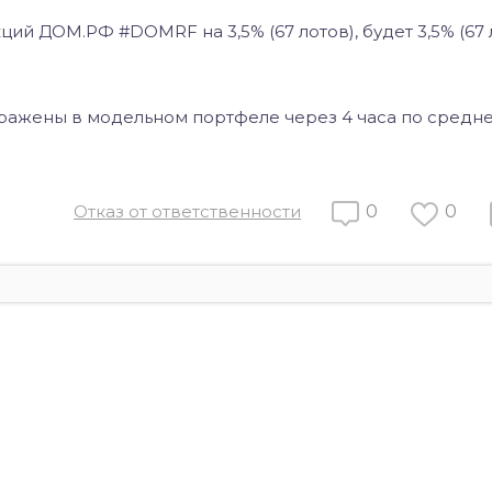
ий ДОМ.РФ #DOMRF на 3,5% (67 лотов), будет 3,5% (67 
ражены в модельном портфеле через 4 часа по средне
Отказ от ответственности
0
0