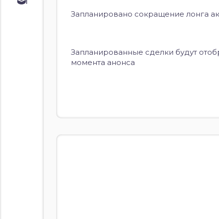
Обучение
Запланировано сокращение лонга акц
Курс по
облигациям
Курс по
акциям
Запланированные сделки будут отоб
момента анонса