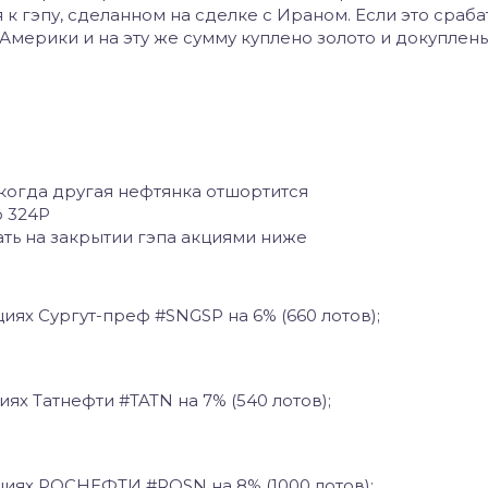
к гэпу, сделанном на сделке с Ираном. Если это сраба
 Америки и на эту же сумму куплено золото и докуплен
 когда другая нефтянка отшортится
ю 324Р
ать на закрытии гэпа акциями ниже
иях Сургут-преф #SNGSP на 6% (660 лотов);
ях Татнефти #TATN на 7% (540 лотов);
циях РОСНЕФТИ #ROSN на 8% (1000 лотов);