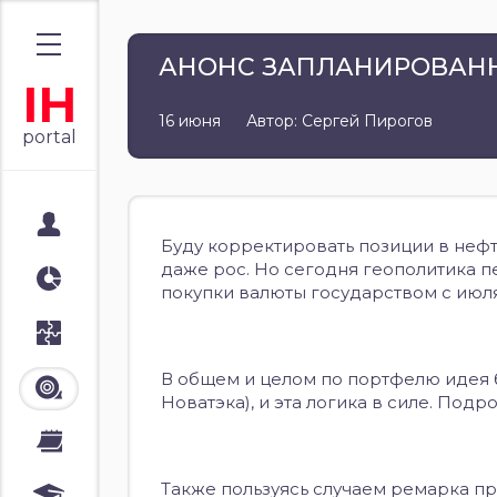
АНОНС ЗАПЛАНИРОВАНН
IH
16 июня
Автор: Сергей Пирогов
portal
Мой портал
Буду корректировать позиции в нефтег
даже рос. Но сегодня геополитика 
Аналитика
покупки валюты государством с июля
Стратегии
В общем и целом по портфелю идея б
Лента
Новатэка), и эта логика в силе. Подр
Календари
Также пользуясь случаем ремарка пр