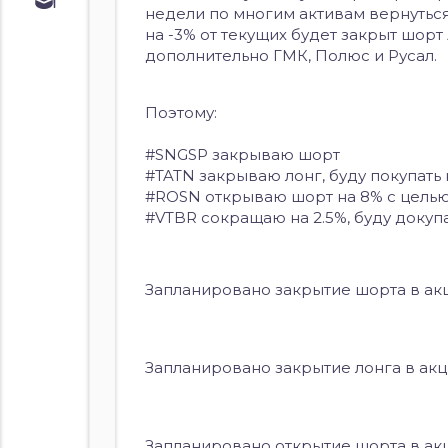
Обучение
недели по многим активам вернуться 
Курс по
на -3% от текущих будет закрыт шорт
облигациям
дополнительно ГМК, Полюс и Русал.
Курс по
акциям
Поэтому:
#SNGSP закрываю шорт
#TATN закрываю лонг, буду покупать
#ROSN открываю шорт на 8% с цель
#VTBR сокращаю на 2.5%, буду докуп
Запланировано закрытие шорта в акц
Запланировано закрытие лонга в акци
Запланировано открытие шорта в ак