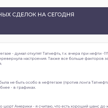
ЫХ СДЕЛОК НА СЕГОДНЯ
азе - думал откупят Татнефть, т.к. вчера при нефти -1
перевернула настроения. Также все больше факторов з
.
ыла не быть особо в нефтегазе (против лонга Татнефт
обнее - в графиках.
о шорт Америки - я считаю, что есть хороший шанс до 