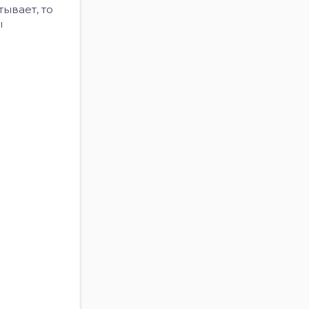
тывает, то
ы