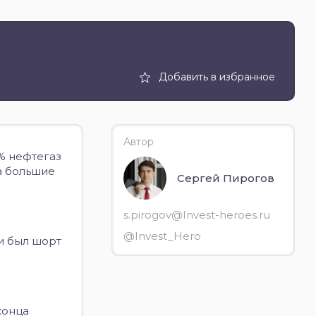
Добавить в избранное
Автор
1% нефтегаз
а большие
Сергей Пирогов
s.pirogov@Invest-heroes.ru
@Invest_Hero
и был шорт
конца