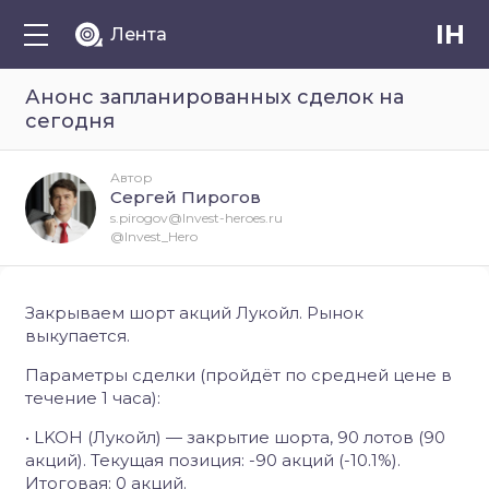
IH
Лента
Анонс запланированных сделок на
сегодня
Автор
Сергей Пирогов
s.pirogov@Invest-heroes.ru
@Invest_Hero
Закрываем шорт акций Лукойл. Рынок
выкупается.
Параметры сделки (пройдёт по средней цене в
течение 1 часа):
• LKOH (Лукойл) — закрытие шорта, 90 лотов (90
акций). Текущая позиция: -90 акций (-10.1%).
Итоговая: 0 акций.