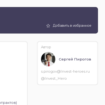
Добавить в избранное
Автор
Сергей Пирогов
s.pirogov@Invest-heroes.ru
@Invest_Hero
онтрактов)