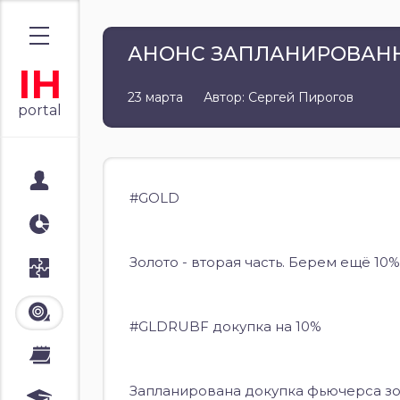
АНОНС ЗАПЛАНИРОВАНН
IH
23 марта
Автор: Сергей Пирогов
portal
Мой портал
#GOLD
Аналитика
Золото - вторая часть. Берем ещё 10%
Стратегии
Лента
#GLDRUBF докупка на 10%
Календари
Запланирована докупка фьючерса зол