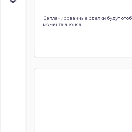
Обучение
Курс по
облигациям
Запланированные сделки будут отоб
Курс по
момента анонса
акциям