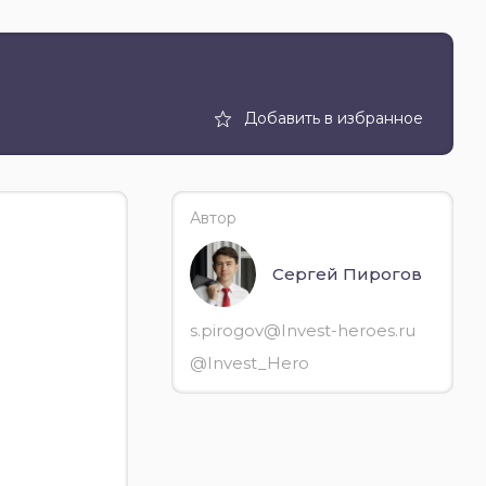
Добавить в избранное
Автор
Сергей Пирогов
s.pirogov@Invest-heroes.ru
@Invest_Hero