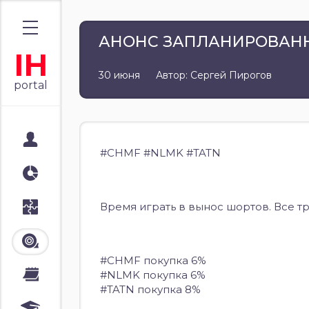
АНОНС ЗАПЛАНИРОВАНН
IH
30 июня
Автор: Сергей Пирогов
portal
Мой портал
#CHMF #NLMK #TATN
Аналитика
Время играть в вынос шортов. Все тр
Стратегии
Лента
#CHMF покупка 6%
#NLMK покупка 6%
Календари
#TATN покупка 8%