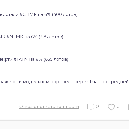
ерстали #CHMF на 6% (400 лотов)
К #NLMK на 6% (375 лотов)
ефти #TATN на 8% (635 лотов)
ражены в модельном портфеле через 1 час по средней
Отказ от ответственности
0
0