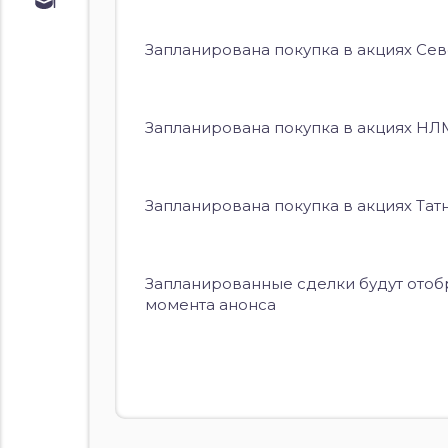
Обучение
Курс по
облигациям
Запланирована покупка в акциях Сев
Курс по
акциям
Запланирована покупка в акциях НЛМ
Запланирована покупка в акциях Татн
Запланированные сделки будут отоб
момента анонса