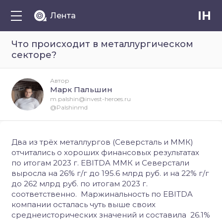
IH
Лента
Что происходит в металлургическом
секторе?
Автор
Марк Пальшин
m.palshin@invest-heroes.ru
@Palshinmd
Два из трёх металлургов (Северсталь и ММК)
отчитались о хороших финансовых результатах
по итогам 2023 г. EBITDA ММК и Северстали
выросла на 26% г/г до 195.6 млрд руб. и на 22% г/г
до 262 млрд руб. по итогам 2023 г.
соответственно. Маржинальность по EBITDA
компании осталась чуть выше своих
среднеисторических значений и составила 26.1%