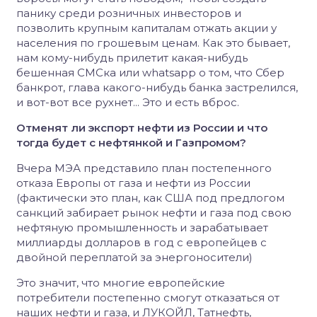
панику среди розничных инвесторов и
позволить крупным капиталам отжать акции у
населения по грошевым ценам. Как это бывает,
нам кому-нибудь прилетит какая-нибудь
бешенная СМСка или whatsapp о том, что Сбер
банкрот, глава какого-нибудь банка застрелился,
и вот-вот все рухнет... Это и есть вброс.
Отменят ли экспорт нефти из России и что
тогда будет с нефтянкой и Газпромом?
Вчера МЭА представило план постепенного
отказа Европы от газа и нефти из России
(фактически это план, как США под предлогом
санкций забирает рынок нефти и газа под свою
нефтяную промышленность и зарабатывает
миллиарды долларов в год с европейцев с
двойной переплатой за энергоносители)
Это значит, что многие европейские
потребители постепенно смогут отказаться от
наших нефти и газа, и ЛУКОЙЛ, Татнефть,