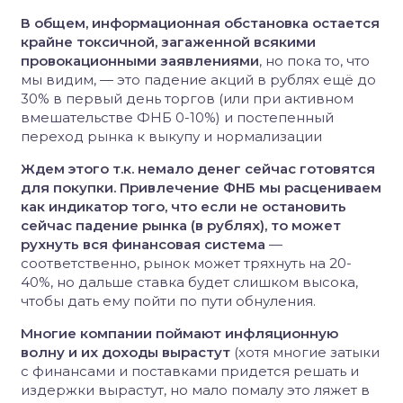
В общем, информационная обстановка остается
крайне токсичной, загаженной всякими
провокационными заявлениями
, но пока то, что
мы видим, — это падение акций в рублях ещё до
30% в первый день торгов (или при активном
вмешательстве ФНБ 0-10%) и постепенный
переход рынка к выкупу и нормализации
Ждем этого т.к. немало денег сейчас готовятся
для покупки. Привлечение ФНБ мы расцениваем
как индикатор того, что если не остановить
сейчас падение рынка (в рублях), то может
рухнуть вся финансовая система
—
соответственно, рынок может тряхнуть на 20-
40%, но дальше ставка будет слишком высока,
чтобы дать ему пойти по пути обнуления.
Многие компании поймают инфляционную
волну и их доходы вырастут
(хотя многие затыки
с финансами и поставками придется решать и
издержки вырастут, но мало помалу это ляжет в