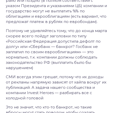
рано или поздно (в полном соответствии с
указом Президента и указаниями ЦБ) компании и
государство могут не выплатить %% по
облигациям и еврооблигациям (есть вариант, что
предложат платеж в рублях по евробондам).
Поэтому не удивляйтесь тому, что до конца марта
скорее всего пойдут заголовки по типу
«Российская Федерация допустила дефолт по
долгу» или «Сбербанк — банкрот? Госбанк не
заплатил по своим еврооблигациям» — это
нормально, т.к. компании должны соблюдать
законодательство РФ (выплатить было бы
нарушением)
СМИ всегда этим грешат, потому что их доходы
от рекламы напрямую зависят от хайпа вокруг их
публикаций. А задача нашего сообщества и
компании Invest Heroes — разбирать все с
холодной головой
Это не значит, что кто-то банкрот, но такие
вбросы могут стать поводом, чтобы создать