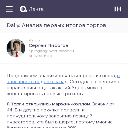
IH
Лента
Daily. Анализ первых итогов торгов
Автор
Сергей Пирогов
s.pirogov@Invest-heroes.ru
@Invest_Hero
Продолжаем анализировать вопросы из поста,
н
аписанного неделю назад
. Сегодня поговорим о
справедливых ценах акций. Здесь можно
констатировать первые три итога:
1) Торги открылись маржин-коллом
. Заявки от
ФНБ и другие покупки привели к
принудительному закрытию позиций
инвесторов, кто был в шорте, поэтому многие
бумаги выросли с ходу на 20%.