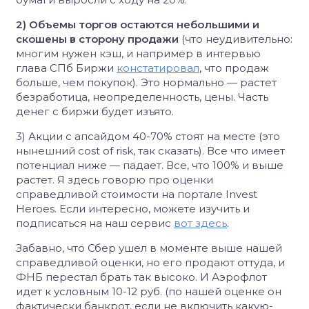
2) Объемы торгов остаются небольшими и
скошены в сторону продажи
(что неудивительно:
многим нужен кэш, и например в интервью
глава СПб Биржи
констатировал
, что продаж
больше, чем покупок). Это нормально — растет
безработица, неопределенность, цены. Часть
денег с биржи будет изъято.
3) Акции с апсайдом 40-70% стоят на месте (это
нынешний cost of risk, так сказать). Все что имеет
потенциал ниже — падает. Все, что 100% и выше
растет. Я здесь говорю про оценки
справедливой стоимости на портале Invest
Heroes. Если интересно, можете изучить и
подписаться на наш сервис
вот здесь
.
Забавно, что Сбер ушел в моменте выше нашей
справедливой оценки, но его продают оттуда, и
ФНБ перестал брать так высоко. И Аэрофлот
идет к условным 10-12 руб. (по нашей оценке он
фактически банкрот, если не включить какую-