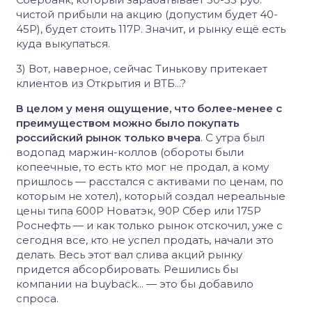
чистой прибыли на акцию (допустим будет 40-
45Р), будет стоить 117Р. Значит, и рынку ещё есть
куда выкупаться.
3) Вот, наверное, сейчас Тинькову притекает
клиентов из Открытия и ВТБ...?
В целом у меня ощущение, что более-менее с
преимуществом можно было покупать
российский рынок только вчера
. С утра был
водопад маржин-коллов (обороты были
копеечные, то есть кто мог не продал, а кому
пришлось — расстался с активами по ценам, по
которым не хотел), который создал нереальные
цены типа 600Р Новатэк, 90Р Сбер или 175Р
Роснефть — и как только рынок отскочил, уже с
сегодня все, кто не успел продать, начали это
делать. Весь этот вал слива акций рынку
придется абсорбировать. Решились бы
компании на buyback... — это бы добавило
спроса.