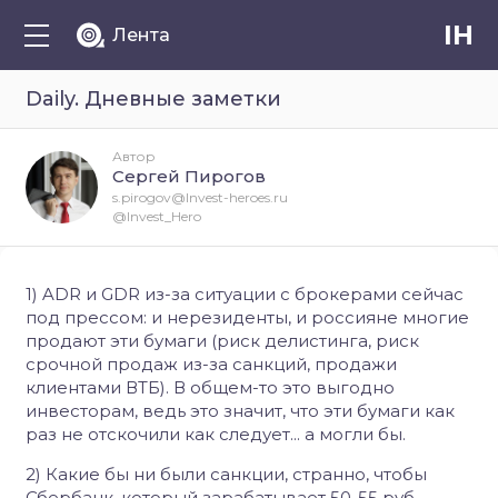
IH
Лента
Daily. Дневные заметки
Автор
Сергей Пирогов
s.pirogov@Invest-heroes.ru
@Invest_Hero
1) ADR и GDR из-за ситуации с брокерами сейчас
под прессом: и нерезиденты, и россияне многие
продают эти бумаги (риск делистинга, риск
срочной продаж из-за санкций, продажи
клиентами ВТБ). В общем-то это выгодно
инвесторам, ведь это значит, что эти бумаги как
раз не отскочили как следует... а могли бы.
2) Какие бы ни были санкции, странно, чтобы
Сбербанк, который зарабатывает 50-55 руб.