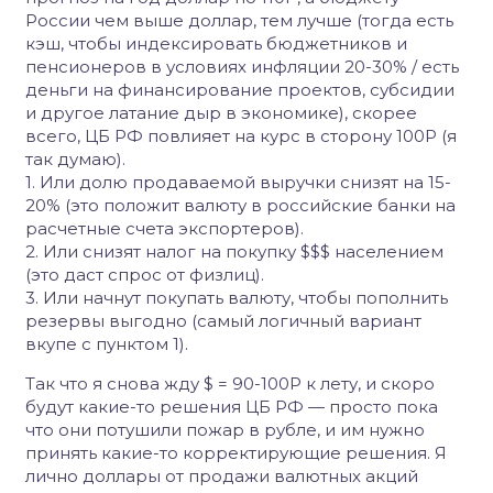
России чем выше доллар, тем лучше (тогда есть
кэш, чтобы индексировать бюджетников и
пенсионеров в условиях инфляции 20-30% / есть
деньги на финансирование проектов, субсидии
и другое латание дыр в экономике), скорее
всего, ЦБ РФ повлияет на курс в сторону 100Р (я
так думаю).
1. Или долю продаваемой выручки снизят на 15-
20% (это положит валюту в российские банки на
расчетные счета экспортеров).
2. Или снизят налог на покупку $$$ населением
(это даст спрос от физлиц).
3. Или начнут покупать валюту, чтобы пополнить
резервы выгодно (самый логичный вариант
вкупе с пунктом 1).
Так что я снова жду $ = 90-100Р к лету, и скоро
будут какие-то решения ЦБ РФ — просто пока
что они потушили пожар в рубле, и им нужно
принять какие-то корректирующие решения. Я
лично доллары от продажи валютных акций