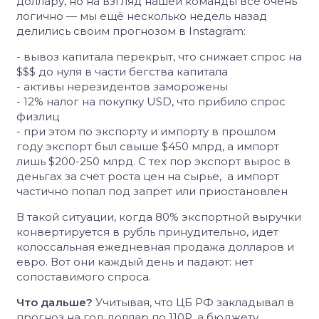
доллару, но на взгляд нашей команды все очень
логично — мы ещё несколько недель назад
делились своим прогнозом в Instagram:
- вывоз капитала перекрыт, что снижает спрос на
$$$ до нуля в части бегства капитала
- активы нерезидентов заморожены
- 12% налог на покупку USD, что прибило спрос
физлиц
- при этом по экспорту и импорту в прошлом
году экспорт был свыше $450 млрд, а импорт
лишь $200-250 млрд. С тех пор экспорт вырос в
деньгах за счет роста цен на сырье, а импорт
частично попал под запрет или приостановлен
В такой ситуации, когда 80% экспортной выручки
конвертируется в рубль принудительно, идет
колоссальная ежедневная продажа долларов и
евро. Вот они каждый день и падают: нет
сопоставимого спроса.
Что дальше?
Учитывая, что ЦБ РФ закладывал в
прогноз на год доллар по 110Р, а бюджету