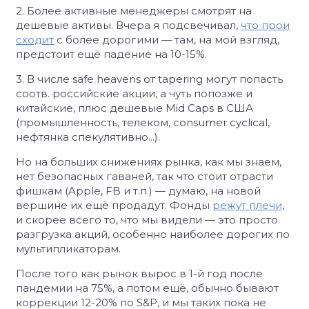
2. Более активные менеджеры смотрят на
дешевые активы. Вчера я подсвечивал,
что прои
сходит
с более дорогими — там, на мой взгляд,
предстоит ещё падение на 10-15%.
3. В числе safe heavens от tapering могут попасть
соотв. российские акции, а чуть попозже и
китайские, плюс дешевые Mid Caps в США
(промышленность, телеком, consumer cyclical,
нефтянка спекулятивно...).
Но на больших снижениях рынка, как мы знаем,
нет безопасных гаваней, так что стоит отрасти
фишкам (Apple, FB и т.п.) — думаю, на новой
вершине их ещё продадут. Фонды
режут плечи
,
и скорее всего то, что мы видели — это просто
разгрузка акций, особенно наиболее дорогих по
мультипликаторам.
После того как рынок вырос в 1-й год после
пандемии на 75%, а потом ещё, обычно бывают
коррекции 12-20% по S&P, и мы таких пока не