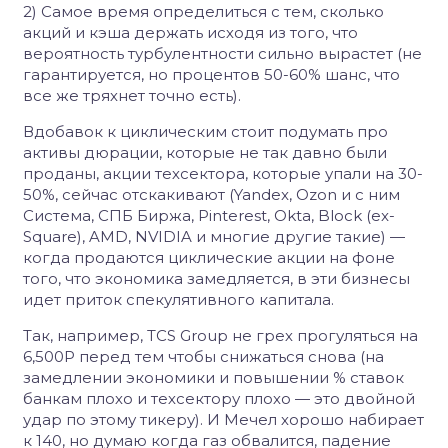
2) Самое время определиться с тем, сколько
акций и кэша держать исходя из того, что
вероятность турбулентности сильно вырастет (не
гарантируется, но процентов 50-60% шанс, что
все же тряхнет точно есть).
Вдобавок к циклическим стоит подумать про
активы дюрации, которые не так давно были
проданы, акции техсектора, которые упали на 30-
50%, сейчас отскакивают (Yandex, Ozon и с ним
Система, СПБ Биржа, Pinterest, Okta, Block (ex-
Square), AMD, NVIDIA и многие другие такие) —
когда продаются циклические акции на фоне
того, что экономика замедляется, в эти бизнесы
идет приток спекулятивного капитала.
Так, например, TCS Group не грех прогуляться на
6,500Р перед тем чтобы снижаться снова (на
замедлении экономики и повышении % ставок
банкам плохо и техсектору плохо — это двойной
удар по этому тикеру). И Мечел хорошо набирает
к 140, но думаю когда газ обвалится, падение