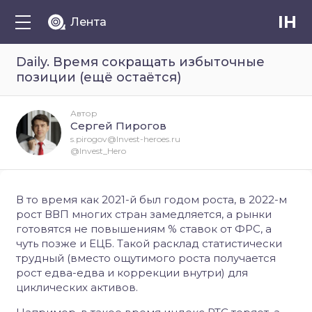
IH
Лента
Daily. Время сокращать избыточные
позиции (ещё остаётся)
Автор
Сергей Пирогов
s.pirogov@Invest-heroes.ru
@Invest_Hero
В то время как 2021-й был годом роста, в 2022-м
рост ВВП многих стран замедляется, а рынки
готовятся не повышениям % ставок от ФРС, а
чуть позже и ЕЦБ. Такой расклад статистически
трудный (вместо ощутимого роста получается
рост едва-едва и коррекции внутри) для
циклических активов.