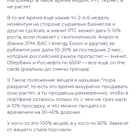
Например, в такое время индекс РТС теряет, а
не растет.
В то же время ещё какие-то 2-4-6 недель
моментум на стороне сырьевых бизнесов и
других cyclicals, а значит РТС может дать 5-10%
роста, если повезет с геополитикой. Аналоги
(банки JPM, BAC / energy Exxon и другие) за
рубежом уже дали 10-20% за последние 2 мес.,
которые российский рынок пропустил — значит,
Сбербанк и Роснефть по 650Р — все ещё on the
cards (реальны до смены тренда).
1) Такое положение вещей я называю "пора
раздачи", то есть это время аккуратно продавать
(оно растет, а ты продаешь размеренно), чтобы в
портфеле осталось только то, с чем не грех идти
в 10% просадку, и что можно продать со
временем на 30-40% дороже.
У кого-то это 100% акций, а у кого-то 60%. Зависит
от вашего стиля торговли.