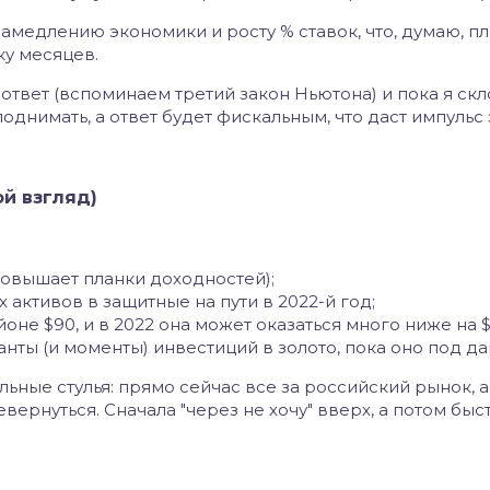
амедлению экономики и росту % ставок, что, думаю, п
ку месяцев.
ответ (вспоминаем третий закон Ньютона) и пока я ск
 поднимать, а ответ будет фискальным, что даст импуль
ой взгляд)
Ф повышает планки доходностей);
 активов в защитные на пути в 2022-й год;
оне $90, и в 2022 она может оказаться много ниже на $
анты (и моменты) инвестиций в золото, пока оно под д
ьные стулья: прямо сейчас все за российский рынок, а
ернуться. Сначала "через не хочу" вверх, а потом быст