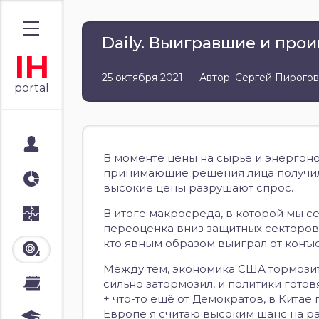
Daily. Выигравшие и про
IH
25 октября 2021
Автор: Сергей Пирогов
portal
Мой портал
В моменте цены на сырье и энергоно
принимающие решения лица получили
Аналитика
высокие цены разрушают спрос.
В итоге макросреда, в которой мы се
Стратегии
переоценка вниз защитных секторов
кто явным образом выиграл от конъюнк
Лента
Между тем, экономика США тормозит 
сильно затормозил, и политики гото
Календари
+ что-то ещё от Демократов, в Кита
Европе я считаю высоким шанс на р