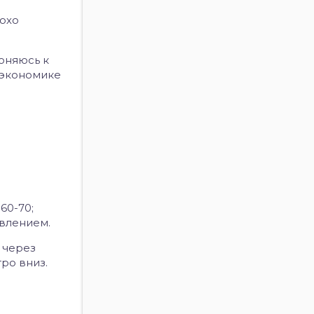
лохо
лоняюсь к
с экономике
60-70;
авлением.
 через
ро вниз.