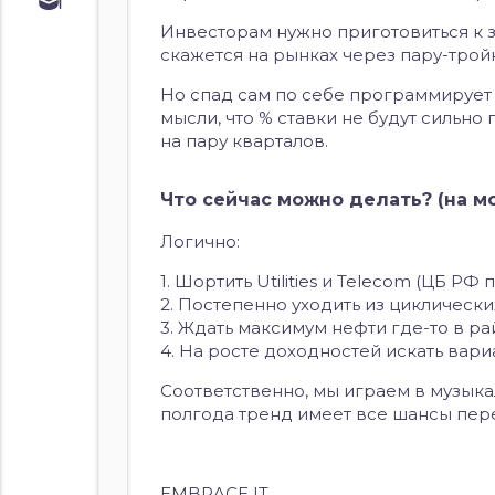
Обучение
Инвесторам нужно приготовиться к з
Курс по
облигациям
скажется на рынках через пару-трой
Курс по
Но спад сам по себе программирует 
акциям
мысли, что % ставки не будут сильно
на пару кварталов.
Что сейчас можно делать? (на м
Логично:
1. Шортить Utilities и Telecom (ЦБ Р
2. Постепенно уходить из циклических
3. Ждать максимум нефти где-то в рай
4. На росте доходностей искать вари
Соответственно, мы играем в музыкал
полгода тренд имеет все шансы перев
EMBRACE IT