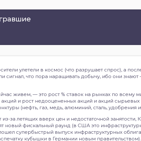
игравшие
сители улетели в космос (что разрушает спрос), а пос
 сигнал, что пора наращивать добычу, ибо они знают
йчас живем, — это рост % ставок на рынках по всему м
 акций и рост недооцененных акций и акций сырьевых
туры (нефть, газ, медь, алюминий, сталь, удобрения и 
из-за летящих вверх цен и недостаточной занятости, 
вят новый фискальный раунд (в США это инфраструктур
е пошел супербыстрый выпуск инфраструктурных облигац
аспечатку кубышки в Германии новым правительством).