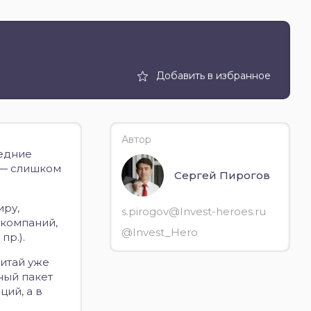
Добавить в избранное
Автор
ледние
 — слишком
Сергей Пирогов
иру,
s.pirogov@Invest-heroes.ru
 компаний,
@Invest_Hero
пр.).
Китай уже
ный пакет
ий, а в