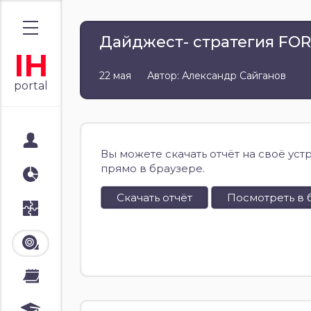
Дайджест- стратегия FO
IH
22 мая
Автор: Александр Сайганов
portal
Мой портал
Вы можете скачать отчёт на своё уст
прямо в браузере.
Аналитика
Скачать отчёт
Посмотреть в 
Стратегии
Лента
Календари