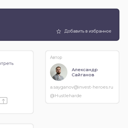
Добавить в избранное
Автор
отреть
Александр
Сайганов
a.sayganov@invest-heroes.ru
@Hustleharde