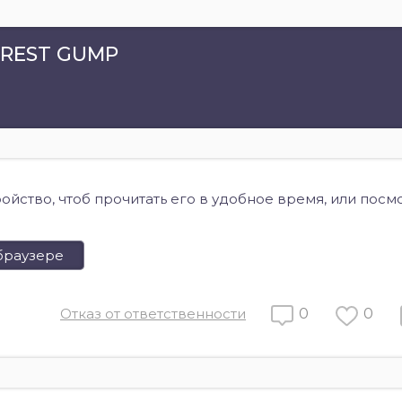
RREST GUMP
ройство, чтоб прочитать его в удобное время, или посм
браузере
Отказ от ответственности
0
0