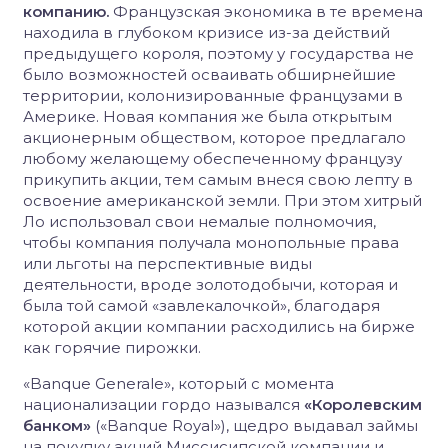
компанию.
Французская экономика в те времена
находила в глубоком кризисе из-за действий
предыдущего короля, поэтому у государства не
было возможностей осваивать обширнейшие
территории, колонизированные французами в
Америке. Новая компания же была открытым
акционерным обществом, которое предлагало
любому желающему обеспеченному французу
прикупить акции, тем самым внеся свою лепту в
освоение американской земли. При этом хитрый
Ло использовал свои немалые полномочия,
чтобы компания получала монопольные права
или льготы на перспективные виды
деятельности, вроде золотодобычи, которая и
была той самой «завлекалочкой», благодаря
которой акции компании расходились на бирже
как горячие пирожки.
«Banque Generale», который с момента
национализации гордо назывался
«Королевским
банком»
(«Banque Royal»), щедро выдавал займы
на покупку акций Миссисипской компании и