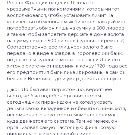
Регент Франции наделил Джона Ло
чрезвычайными полномочиями,
которыми тот
воспользовался, чтобы установить лимит на
количество обмениваемых билетов:
каждый мог
потребовать обмен лишь на сумму в 500 ливров,
а также чтобы запретить держать в доме золота
на сумму свыше 500 ливров
(суровые времена!).
Соответственно, все «лишнее» золото было
передано в виде вкладов в Королевский банк,
но даже эти суровые меры не спасли Ло и его
хитрую систему от падения: к концу 1720 года все
его предприятия были ликвидированы, а сам он
бежал в Венецию, где и умер девять лет спустя.
Джон Ло был авантюристом, но, вероятнее
всего, не был подобен организаторам
сегодняшних пирамид: он не хотел украсть
деньги своих вкладчиков и сбежать с ними, хотя,
несомненно, с некоторого момента понимал,
куда движется его система. Тем не менее, он
организовал самую настоящую финансовую
пирамиду: с завлекалочкой в виде