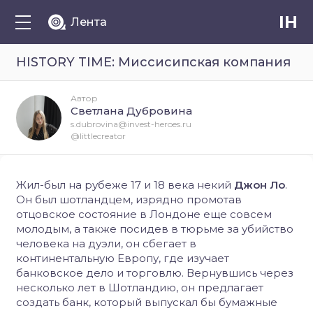
IH
Лента
HISTORY TIME: Миссисипская компания
Автор
Светлана Дубровина
s.dubrovina@invest-heroes.ru
@littlecreator
Жил-был на рубеже 17 и 18 века некий
Джон Ло
.
Он был шотландцем, изрядно промотав
отцовское состояние в Лондоне еще совсем
молодым, а также посидев в тюрьме за убийство
человека на дуэли, он сбегает в
континентальную Европу, где изучает
банковское дело и торговлю. Вернувшись через
несколько лет в Шотландию, он предлагает
создать банк, который выпускал бы бумажные