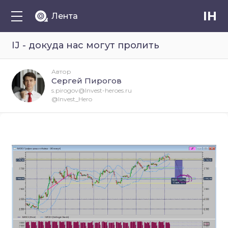
IH
Лента
IJ - докуда нас могут пролить
Автор
Сергей Пирогов
s.pirogov@Invest-heroes.ru
@Invest_Hero