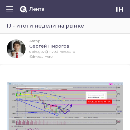
IH
Лента
IJ - итоги недели на рынке
Автор
Сергей Пирогов
s.pirogov@Invest-heroes.ru
@Invest_Hero