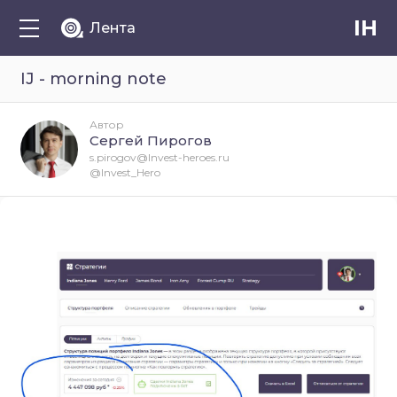
IH
Лента
IJ - morning note
Автор
Сергей Пирогов
s.pirogov@Invest-heroes.ru
@Invest_Hero