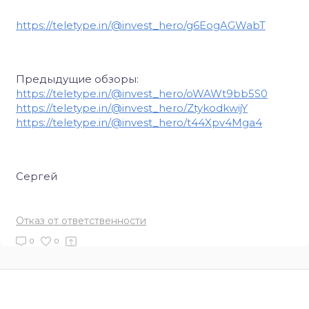
https://teletype.in/@invest_hero/g6EogAGWabT
Предыдущие обзоры:
https://teletype.in/@invest_hero/oWAWt9bb5S0
https://teletype.in/@invest_hero/ZtykodkwijY
https://teletype.in/@invest_hero/t44Xpv4Mga4
Сергей
Отказ от ответственности
0
0