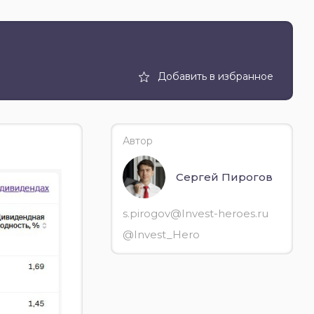
Добавить в избранное
Автор
Сергей Пирогов
s.pirogov@Invest-heroes.ru
@Invest_Hero