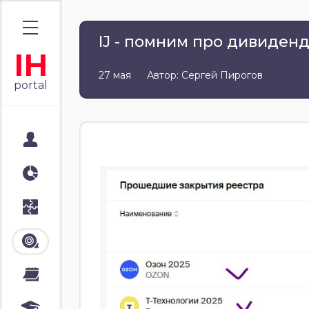
IJ - помним про дивиден
IH
27 мая
Автор: Сергей Пирогов
portal
Мой портал
Аналитика
Стратегии
Лента
Календари