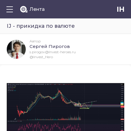
IH
Лента
IJ - прикидка по валюте
Автор
Сергей Пирогов
s.pirogov@Invest-heroes.ru
@Invest_Hero