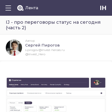
IH
Лента
IJ - про переговоры статус на сегодня
(часть 2)
Автор
Сергей Пирогов
s.pirogov@Invest-heroes.ru
@Invest_Hero