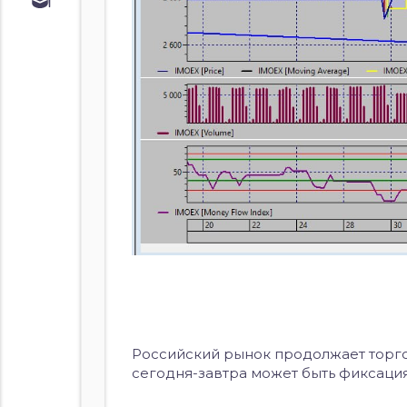
Обучение
Курс по
облигациям
Курс по
акциям
Российский рынок продолжает торго
сегодня-завтра может быть фиксация н