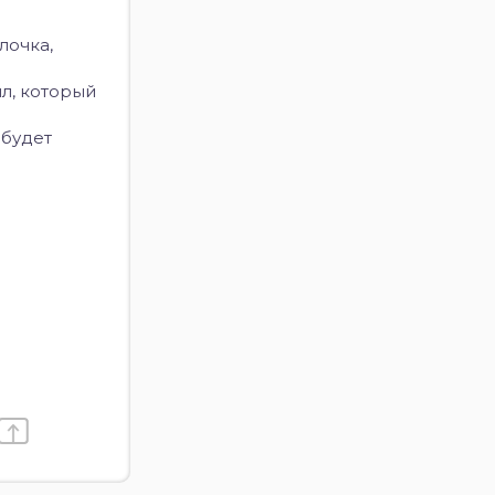
лочка,
йл, который
 будет