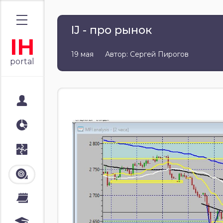
IJ - про рынок
IH
19 мая
Автор: Сергей Пирогов
portal
Мой портал
Аналитика
Стратегии
Лента
Календари