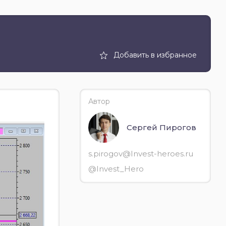
Добавить в избранное
Автор
Сергей Пирогов
s.pirogov@Invest-heroes.ru
@Invest_Hero