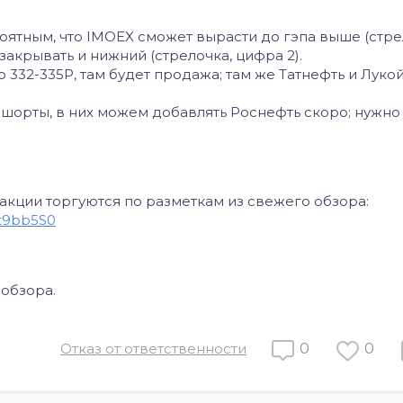
роятным, что IMOEX сможет вырасти до гэпа выше (стре
закрывать и нижний (стрелочка, цифра 2).
о 332-335Р, там будет продажа; там же Татнефть и Луко
ь шорты, в них можем добавлять Роснефть скоро; нужно
 акции торгуются по разметкам из свежего обзора:
Wt9bb5S0
 обзора.
Отказ от ответственности
0
0