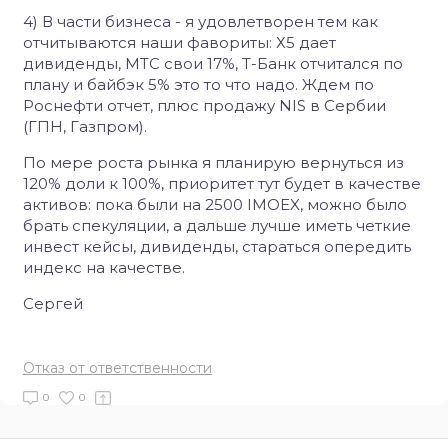
4) В части бизнеса - я удовлетворен тем как
отчитываются наши фавориты: Х5 дает
дивиденды, МТС свои 17%, Т-Банк отчитался по
плану и байбэк 5% это то что надо. Ждем по
Роснефти отчет, плюс продажу NIS в Сербии
(ГПН, Газпром).
По мере роста рынка я планирую вернуться из
120% доли к 100%, приоритет тут будет в качестве
активов: пока были на 2500 IMOEX, можно было
брать спекуляции, а дальше лучше иметь четкие
инвест кейсы, дивиденды, стараться опередить
индекс на качестве.
Сергей
Отказ от ответственности
0
0