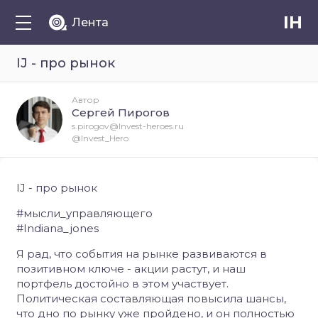
IH
Лента
IJ - про рынок
Автор
Сергей Пирогов
s.pirogov@Invest-heroes.ru
@Invest_Hero
IJ - про рынок
#мысли_управляющего
#Indiana_jones
Я рад, что события на рынке развиваются в
позитивном ключе - акции растут, и наш
портфель достойно в этом участвует.
Политическая составляющая повысила шансы,
что дно по рынку уже пройдено, и он полностью