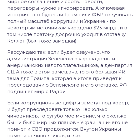
мирное соглашение и соотв. новости,
переговоры нужно игнорировать. А ключевая
история - это будет ли Трамп или ФБР озвучивать
полный масштаб коррупции н Украине - по
некоторым источникам украдено $23 млрд., и в
том числе поэтому досрочно уходит в отставку
Келлог (был тоже замешан)
Рассуждаю так: если будет озвучено, что
администрация Зеленсокго украла деньги
американских налогоплательщиков, а демпартия
США тоже в этом замешана, то это большая PR-
тема для Трампа, которая в итоге приведет к
преследованию Зеленского и его отставке, РФ
подпишет мир с Радой
Если коррупционные цифры заметут под ковер,
и будут преследовать только несколько
чиновников, то сугубо мое мнение, что сколько
бы ни было мирных планов - Украина ничего не
примет и СВО продолжится. Внутри Украины
поменяют чиновников, и все.