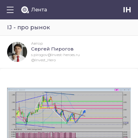
IH
Лента
IJ - про рынок
Автор
Сергей Пирогов
s.pirogov@Invest-heroes.ru
@Invest_Hero