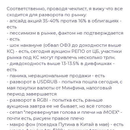
Соответственно, проводя чеклист, я вижу что все
сходится для разворота по рынку:
- апсайд акций 35-40% против 16% в облигациях -
есть
- пессимизм в рынке, фактом не подтверждается
- есть
- шок накануне (обвал ОФЗ до доходности выше
КС) - есть, сегодня аукцион РЕПО от ЦБ, участнки
рынка под КС могут привлечь несколько трлн.
- дивдоходность выше 13-13.5% в дивфишках -
есть
- паника, нерациональные продажи - есть
- разворот в USDRUB - попытка пошла сегодня, с
мая покупки валюты от Минфина, налоговый
период завершается
- разворот в RGBI - попытка есть, раньше
аукциона завтра ее не бывает, но всё готово
- сетап "перевернутая голова и плечи на iMOEX" -
почти есть, рисуем правое плечо
- макро фон (поездка Путина в Китай в мае) - есть