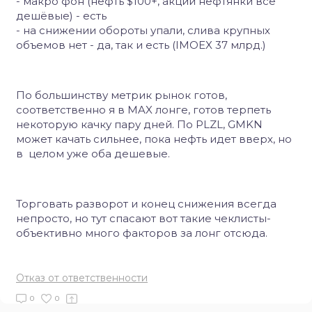
- макро фон (нефть $100+, акции нефтянки все
дешёвые) - есть
- на снижении обороты упали, слива крупных
объемов нет - да, так и есть (IMOEX 37 млрд.)
По большинству метрик рынок готов,
соответственно я в MAX лонге, готов терпеть
некоторую качку пару дней. По PLZL, GMKN
может качать сильнее, пока нефть идет вверх, но
в целом уже оба дешевые.
Торговать разворот и конец снижения всегда
непросто, но тут спасают вот такие чеклисты-
объективно много факторов за лонг отсюда.
Отказ от ответственности
0
0