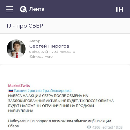
IH
Лента
IJ - про СБЕР
Автор
Сергей Пирогов
s.pirogov@Invest-heroes.ru
@Invest_Hero