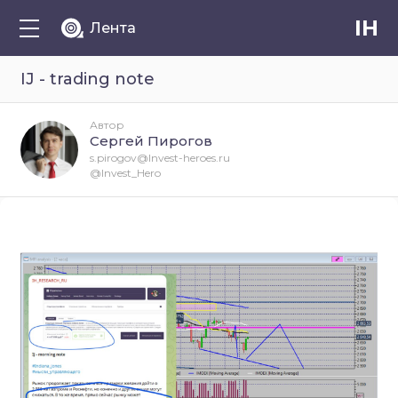
IH
Лента
IJ - trading note
Автор
Сергей Пирогов
s.pirogov@Invest-heroes.ru
@Invest_Hero