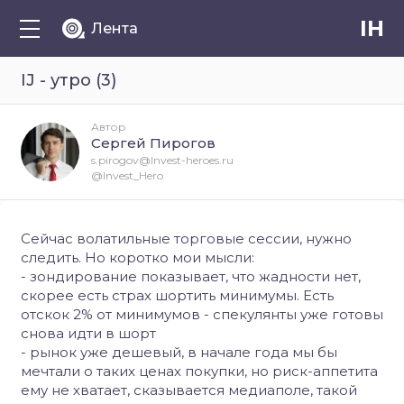
IH
Лента
IJ - утро (3)
Автор
Сергей Пирогов
s.pirogov@Invest-heroes.ru
@Invest_Hero
Сейчас волатильные торговые сессии, нужно
следить. Но коротко мои мысли:
- зондирование показывает, что жадности нет,
скорее есть страх шортить минимумы. Есть
отскок 2% от минимумов - спекулянты уже готовы
снова идти в шорт
- рынок уже дешевый, в начале года мы бы
мечтали о таких ценах покупки, но риск-аппетита
ему не хватает, сказывается медиаполе, такой