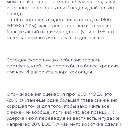
может начать рост как через 3-5 месяцев, так и
внезапно через день или 2 недели, дай только
повод
- чтобы портфель выдерживал поход на 1800
IMOEX (-20%), как стресс-тест, логично менять
больше акций на дивидендные (у ни 11-13% это
отсечка) можно взять какую-то долю кэша
Сегодня скоро думаю ребелансировать
портфель, чтобы он просто был в более крепких
именах. И далее кэш/шорт как опция.
С точки зрения сценария про 1800 iMOEX (это
-20%, считай ещё одна большая глава снижения,
хорошая точка для того чтобы закончить все
снижение вообще), логично что все позиции к
удержанию я переведу в инвест часть, и туда же
например 20% LQDT. А какие-то короткие сделки