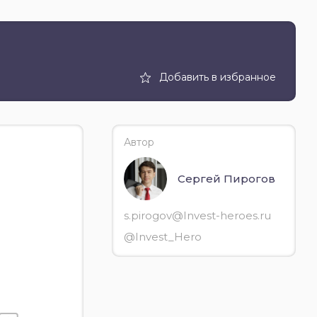
Добавить в избранное
Автор
Сергей Пирогов
s.pirogov@Invest-heroes.ru
@Invest_Hero