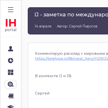
IJ - заметка по междуна
IH
14 апреля
Автор: Сергей Пирогов
portal
Мой портал
Комментирую расклад с мировыми акт
https://teletype.in/@invest_hero/Yl2WZ
Аналитика
Стратегии
В контексте IJ и JB.
Лента
Сергей
Календари