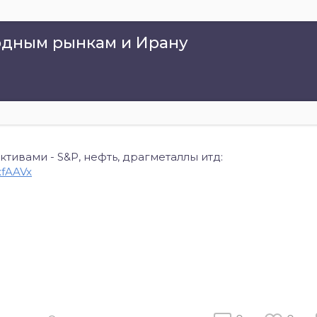
родным рынкам и Ирану
ивами - S&P, нефть, драгметаллы итд:
xfAAVx