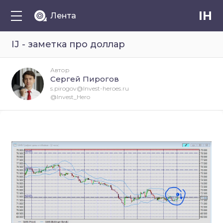
IH
Лента
IJ - заметка про доллар
Автор
Сергей Пирогов
s.pirogov@Invest-heroes.ru
@Invest_Hero