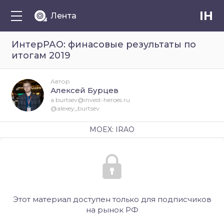
IH
Лента
ИнтерРАО: финасовые результаты по
итогам 2019
Автор
Алексей Бурцев
a.burtsev@invest-heroes.ru
@alexey_burtsev
MOEX: IRAO
Этот материал доступен только для подписчиков
на рынок РФ