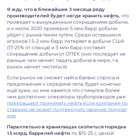
Я жду, что в ближайшие 3 месяца ряду
производителей будет негде хранить нефть,
что
приведет к вынужденным сокращениям добычи,
и к июлю 2020 примерно 5 млн барр добычи
уйдет с рынка таким путем. Среди оставшихся
игроков 1.5-2 млн барр потеряет в добыче США
(17-25% от сланца) и 3 млн барр составит
сокращение добычи от ОПЕК (оно последует не
раньше чем начнет падать добыча в мире, т.е.
рынок начнет чиститься).
Если рынок не сможет найти баланс спроса и
предложения к середине лета, будет конечно
ещё хуже, но мне кажется что стимулов более
чем достаточно: операторы трубопроводов уже
прекращают принимать нефть если компания-по
ставщик не может подтвердить наличие покупат
еля
.
Параллельно в хранилищах скопиться порядка
1.5 млрд. баррелей нефти
по $15-25 с ценой