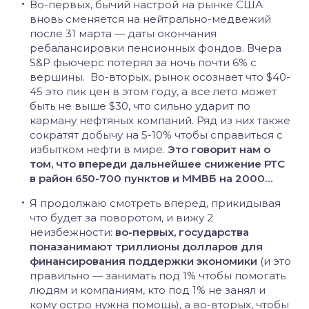
Во-первых, бычий настрой на рынке США
вновь сменяется на нейтрально-медвежий
после 31 марта — даты окончания
ребалансировки пенсионных фондов. Вчера
S&P фьючерс потерял за ночь почти 6% с
вершины. Во-вторых, рынок осознает что $40-
45 это пик цен в этом году, а все лето может
быть не выше $30, что сильно ударит по
карману нефтяных компаний. Ряд из них также
сократят добычу на 5-10% чтобы справиться с
избытком нефти в мире.
Это говорит нам о
том, что впереди дальнейшее снижение РТС
в район 650-700 пунктов и ММВБ на 2000…
Я продолжаю смотреть вперед, прикидывая
что будет за поворотом, и вижу 2
неизбежности:
во-первых, государства
поназанимают триллионы долларов для
финансирования поддержки экономики
(и это
правильно — занимать под 1% чтобы помогать
людям и компаниям, кто под 1% не занял и
кому остро нужна помощь), а во-вторых, чтобы