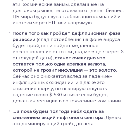
эти космические займы, сделанные на
долговом рынке, не отрезали от денег бизнес,
ЦБ мира будут скупать облигации компаний и
ипотеки через ETF или напрямую
После того как пройдет дефляционная фаза
рецессии
(спад потребления на фоне вируса
будет пройден и пойдет медленное
восстановление от точки дна, месяцев через 6
от текущей даты),
станет очевидно что
остается только одна крепкая валюта,
которой не грозит инфляция — это золото.
Сейчас оно снижается вслед за падением
инфляционных ожиданий, и я даже это
снижение шорчу, но планирую откупать
падение около $1530 и ниже если будет,
делать инвестиции в сопряженные компании
… а пока будем полгода наблюдать за
снижением акций нефтяного сектора.
Думаю
это доминирующий трейд до лета