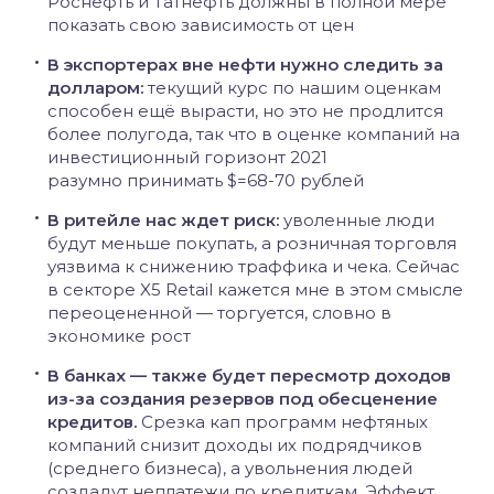
Роснефть и Татнефть должны в полной мере
показать свою зависимость от цен
В экспортерах вне нефти нужно следить за
долларом:
текущий курс по нашим оценкам
способен ещё вырасти, но это не продлится
более полугода, так что в оценке компаний на
инвестиционный горизонт 2021
разумно принимать $=68-70 рублей
В ритейле нас ждет риск:
уволенные люди
будут меньше покупать, а розничная торговля
уязвима к снижению траффика и чека. Сейчас
в секторе X5 Retail кажется мне в этом смысле
переоцененной — торгуется, словно в
экономике рост
В банках — также будет пересмотр доходов
из-за создания резервов под обесценение
кредитов.
Срезка кап программ нефтяных
компаний снизит доходы их подрядчиков
(среднего бизнеса), а увольнения людей
создадут неплатежи по кредиткам. Эффект