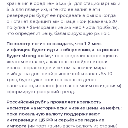
хранения в среднем $1.25 ($1 для стационарных и
$1.5 для плавучих), и те кто ее залил в эти
резервуары будут ее продавать в рынок когда
он станет дефицитным с наценкой (скажем, $20
покупка + $6-8 хранение 3-5 мес + 20% прибыль),
что определит цену, балансирующую рынок.
По золоту логично ожидать, что 1-2 мес.
инфляция будет идти к обнулению, а на рынках
будет strong dollar,
что определит коррекцию в
желтом металле, а как только пойдет вторая
волна госрасходов и летом казначеи мира
выйдут на долговой рынок чтобы занять $5-10
трлн, будет уже понятно сколько денег
напечатано, и золото (согласно моим ожиданиям)
сформирует растущий тренд.
Российский рубль проявляет крепкость
несмотря на исторически низкие цены на нефть:
пока локальную валюту поддерживают
интервенции ЦБ РФ и серьёзное падение
импорта
(импорт «вымывает» валюту из страны).