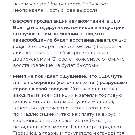
целом настрой был «вверх». Сейчас же
неопределенность снова выросла
Баффет продал акции авиакомпаний, а CEO
Boeing и ряд других источников в индустрии
созвучны с ним во мнении о том, что
авиасообщение будет восстанавливаться 2-3
года.
Это говорит нам о 2 вещах: (1) спрос на
авиакеросин не так быстро вернется к
довирусному и (2) растет консенсус о том, что
восстановление не будет быстрым
Меня не покидает ощущение, что США чуть
ли не намеренно (конечно же нет) разрушают
спрос на свой госдолг.
Сначала они начали
вводить на всех санкции и затеяли торговую
войну с Китаем, затем обнулили % ставки,
теперь вот угрожают списать Treasuries
принадлежащие Китаю как плату за вирус и
увеличивают предложение госбумаг до
невиданных размеров. Инвесторы продают
Treasuries, а главным покупателем становится