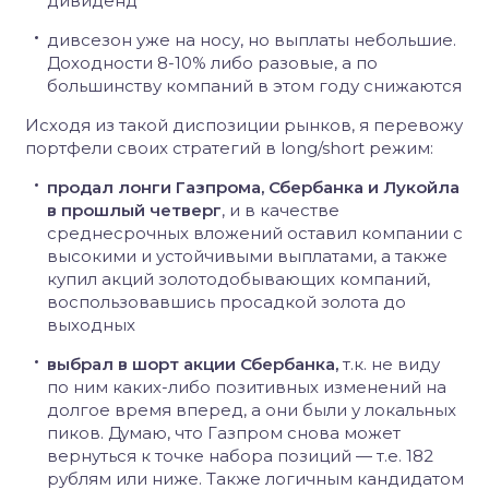
дивиденд
дивсезон уже на носу, но выплаты небольшие.
Доходности 8-10% либо разовые, а по
большинству компаний в этом году снижаются
Исходя из такой диспозиции рынков, я перевожу
портфели своих стратегий в long/short режим:
продал лонги Газпрома, Сбербанка и Лукойла
в прошлый четверг
, и в качестве
среднесрочных вложений оставил компании с
высокими и устойчивыми выплатами, а также
купил акций золотодобывающих компаний,
воспользовавшись просадкой золота до
выходных
выбрал в шорт акции Сбербанка,
т.к. не виду
по ним каких-либо позитивных изменений на
долгое время вперед, а они были у локальных
пиков. Думаю, что Газпром снова может
вернуться к точке набора позиций — т.е. 182
рублям или ниже. Также логичным кандидатом