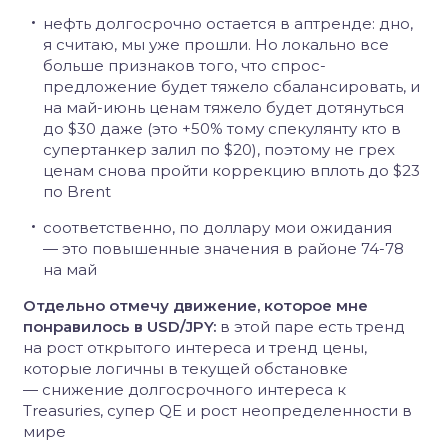
нефть долгосрочно остается в аптренде: дно,
я считаю, мы уже прошли. Но локально все
больше признаков того, что спрос-
предложение будет тяжело сбалансировать, и
на май-июнь ценам тяжело будет дотянуться
до $30 даже (это +50% тому спекулянту кто в
супертанкер залил по $20), поэтому не грех
ценам снова пройти коррекцию вплоть до $23
по Brent
соответственно, по доллару мои ожидания
— это повышенные значения в районе 74-78
на май
Отдельно отмечу движение, которое мне
понравилось в USD/JPY:
в этой паре есть тренд
на рост открытого интереса и тренд цены,
которые логичны в текущей обстановке
— снижение долгосрочного интереса к
Treasuries, супер QE и рост неопределенности в
мире