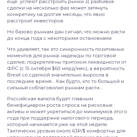
ещё успеют расстроить рынки 3) разбивка
сделки на несколько фаз может затянуть
конкретику на долгие месяцы, что явно
расстроит инвесторов
Но базово рынкам дан сигнал, что можно расти
до конца года с некоторыми остановками
Что удивляет, так это синхронность позитивных
моментов для рынка: надежды по торговой
сделке, подкреплены притоком ликвидности от
ФРС (с 15 октября $60 млрд/мес), а вероятность
Brexit со сделкой значительно выросла в
последнее время… Как будто, кто то большой и
сильный соблаговолил рынкам расти...
Российская валюта будет главным
бенефициаром роста спроса на рисковые
активы и может укрепиться до минимумов этого
года при поддержке налогового периода,
который начинается уже на этой неделе.
Тактически, уровни около 63₽/$ комфортны для