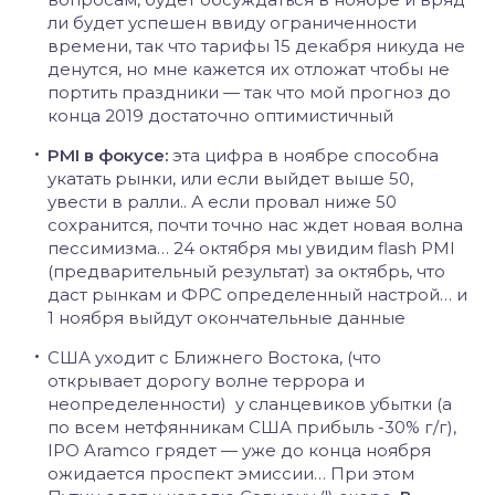
ли будет успешен ввиду ограниченности
времени, так что тарифы 15 декабря никуда не
денутся, но мне кажется их отложат чтобы не
портить праздники — так что мой прогноз до
конца 2019 достаточно оптимистичный
PMI в фокусе:
эта цифра в ноябре способна
укатать рынки, или если выйдет выше 50,
увести в ралли.. А если провал ниже 50
сохранится, почти точно нас ждет новая волна
пессимизма… 24 октября мы увидим flash PMI
(предварительный результат) за октябрь, что
даст рынкам и ФРС определенный настрой… и
1 ноября выйдут окончательные данные
США уходит с Ближнего Востока, (что
открывает дорогу волне террора и
неопределенности) у сланцевиков убытки (а
по всем нетфянникам США прибыль -30% г/г),
IPO Aramco грядет — уже до конца ноября
ожидается проспект эмиссии… При этом