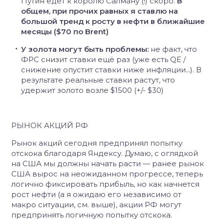
Путин едет к королю Салману (!) скоро.
В
общем, при прочих равных я ставлю на
большой тренд к росту в нефти в ближайшие
месяцы ($70 по Brent)
У золота могут быть проблемы:
не факт, что
ФРС снизит ставки ещё раз (уже есть QE /
снижение опустит ставки ниже инфляции...). В
результате реальные ставки растут, что
удержит золото возле $1500 (+/- $30)
РЫНОК АКЦИЙ РФ
Рынок акций сегодня предпринял попытку
отскока благодаря Яндексу. Думаю, с оглядкой
на США мы должны начать расти — ранее рынок
США вырос на неожиданном прогрессе, теперь
логично фиксировать прибыль, но как начнется
рост нефти (а я ожидаю его независимо от
макро ситуации, см. выше), акции РФ могут
предпринять логичную попытку отскока.