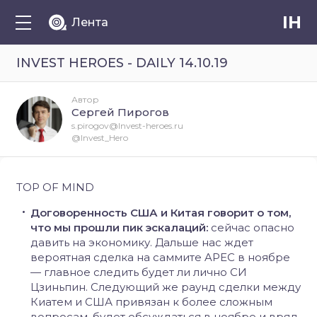
IH
Лента
INVEST HEROES - DAILY 14.10.19
Автор
Сергей Пирогов
s.pirogov@Invest-heroes.ru
@Invest_Hero
TOP OF MIND
Договоренность США и Китая говорит о том,
что мы прошли пик эскалаций:
сейчас опасно
давить на экономику. Дальше нас ждет
вероятная сделка на саммите APEC в ноябре
— главное следить будет ли лично СИ
Цзиньпин. Следующий же раунд сделки между
Киатем и США привязан к более сложным
вопросам, будет обсуждаться в ноябре и вряд