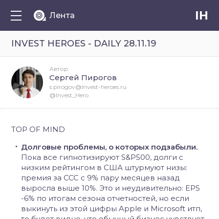
IH
Лента
INVEST HEROES - DAILY 28.11.19
Автор
Сергей Пирогов
s.pirogov@Invest-heroes.ru
@Invest_Hero
TOP OF MIND
Долговые проблемы, о которых подзабыли.
Пока все гипнотизируют S&P500, долги с
низким рейтингом в США штурмуют низы:
премия за CCC с 9% пару месяцев назад
выросла выше 10%. Это и неудивительно: EPS
-6% по итогам сезона отчетностей, но если
выкинуть из этой цифры Apple и Microsoft итп,
то будет видно, что обычный бизнес чувствует