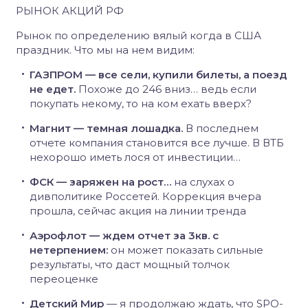
РЫНОК АКЦИЙ РФ
Рынок по определению вялый когда в США
праздник. Что мы на нем видим:
ГАЗПРОМ — все сели, купили билеты, а поезд
не едет.
Похоже до 246 вниз… ведь если
покупать некому, то на ком ехать вверх?
Магнит — темная лошадка.
В последнем
отчете компания становится все лучше. В ВТБ
нехорошо иметь лося от инвестиции…
ФСК — заряжен на рост…
на слухах о
дивполитике Россетей. Коррекция вчера
прошла, сейчас акция на линии тренда
Аэрофлот — ждем отчет за 3кв. с
нетерпением:
он может показать сильные
результаты, что даст мощный толчок
переоценке
Детский Мир
— я продолжаю ждать, что SPO-