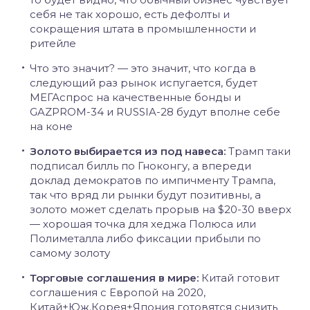
себя не так хорошо, есть дефолты и
сокращения штата в промышленности и
ритейле
Что это значит? — это значит, что когда в
следующий раз рынок испугается, будет
МЕГАспрос на качественные бонды и
GAZPROM-34 и RUSSIA-28 будут вполне себе
на коне
Золото выбирается из под навеса:
Трамп таки
подписал билль по Гноконгу, а впереди
доклад демократов по импичменту Трампа,
так что вряд ли рынки будут позитивны, а
золото может сделать прорыв на $20-30 вверх
— хорошая точка для хеджа Полюса или
Полиметалла либо фиксации прибыли по
самому золоту
Торговые соглашения в мире:
Китай готовит
соглашения с Европой на 2020,
Китай+Юж.Корея+Япония готовятся снизить