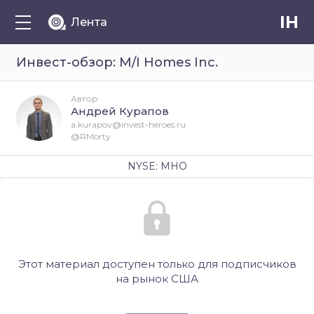
IH
Лента
Инвест-обзор: M/I Homes Inc.
Автор
Андрей Курапов
a.kurapov@invest-heroes.ru
@RMorty
NYSE: MHO
Этот материал доступен только для подписчиков
на рынок США