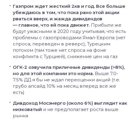
Газпром ждет жесткий 2кв и год. Все больше
убеждаюсь в том, что пока рано этой акции
рваться вверх, и жажда дивидендов
— главное, что ей пока движет.
Прибыли же
будут ужасными в 2020 году учитывая, что есть
проблемы с газопроводами Ямал-Европа (нет
спроса, переведен в реверс), Турецким
потоком (там тоже нет спроса на фоне
конфликта с Турцией), снижение цен на газ
ОГК-2 озвучила приличные дивиденды (>8%),
но для этой компании это норма.
Выше 7.0-
7.5% ДД я бы не ждал переоценки акций (т.е.
грубо апсайд 10% на месяц вперед всё же
есть)
Дивдоход Мосэнерго (около 6%) выглядит как
низковатый
и не предполагает роста выше
рынка