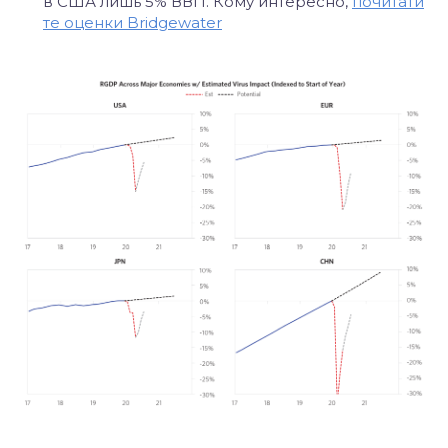
в США лишь 5% ВВП. Кому интересно,
почитатй
те оценки Bridgewater