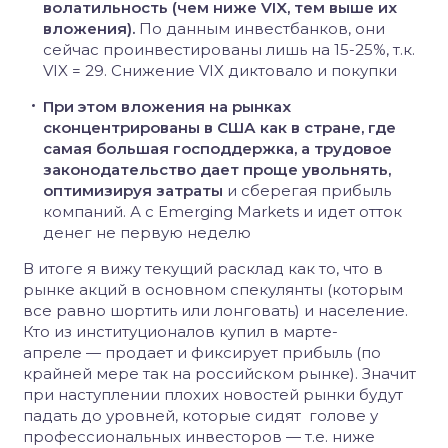
волатильность (чем ниже VIX, тем выше их
вложения).
По данным инвестбанков, они
сейчас проинвестированы лишь на 15-25%, т.к.
VIX = 29. Снижение VIX диктовало и покупки
При этом вложения на рынках
сконцентрированы в США как в стране, где
самая большая господдержка, а трудовое
законодательство дает проще увольнять,
оптимизируя затраты
и сберегая прибыль
компаний. А с Emerging Markets и идет отток
денег не первую неделю
В итоге я вижу текущий расклад как то, что в
рынке акций в основном спекулянты (которым
все равно шортить или лонговать) и население.
Кто из институционалов купил в марте-
апреле — продает и фиксирует прибыль (по
крайней мере так на российском рынке). Значит
при наступлении плохих новостей рынки будут
падать до уровней, которые сидят голове у
профессиональных инвесторов — т.е. ниже