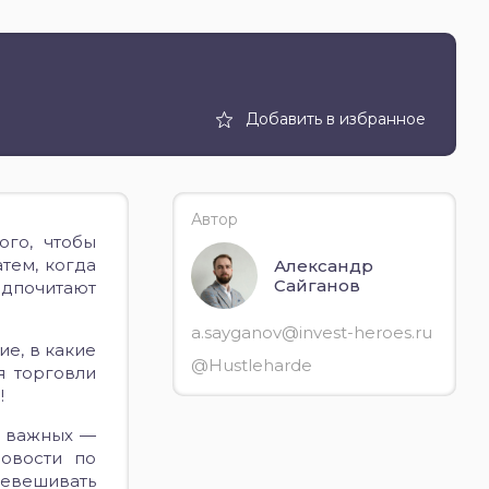
Добавить в избранное
Автор
ого, чтобы
тем, когда
Александр
Сайганов
едпочитают
a.sayganov@invest-heroes.ru
ие, в какие
@Hustleharde
я торговли
!
х важных —
новости по
ревешивать