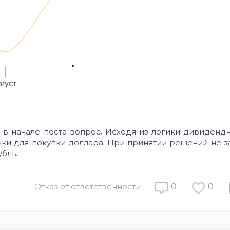
в начале поста вопрос. Исходя из логики дивидендн
очки для покупки доллара. При принятии решений не з
бль.
Отказ от ответственности
0
0