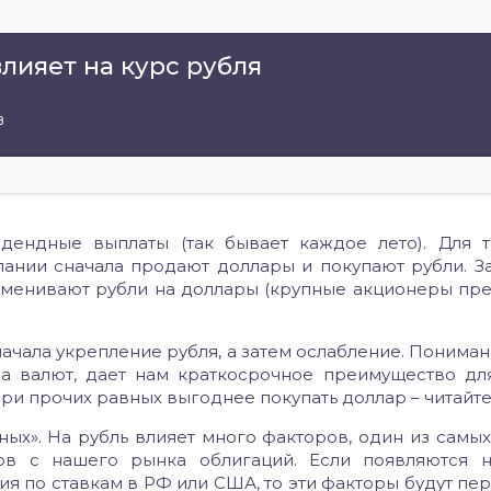
лияет на курс рубля
в
ендные выплаты (так бывает каждое лето). Для т
пании сначала продают доллары и покупают рубли. За
бменивают рубли на доллары (крупные акционеры пр
ачала укрепление рубля, а затем ослабление. Пониман
а валют, дает нам краткосрочное преимущество дл
 при прочих равных выгоднее покупать доллар – читайте
ных». На рубль влияет много факторов, один из самы
ов с нашего рынка облигаций. Если появляются 
ия по ставкам в РФ или США, то эти факторы будут пе