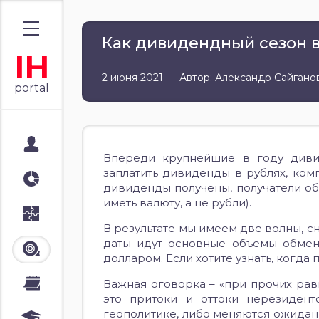
Как дивидендный сезон в
IH
2 июня 2021
Автор: Александр Сайгано
portal
Мой портал
Впереди крупнейшие в году дивид
заплатить дивиденды в рублях, ком
Аналитика
дивиденды получены, получатели о
иметь валюту, а не рубли).
Стратегии
В результате мы имеем две волны, сн
даты идут основные объемы обмен
Лента
долларом. Если хотите узнать, когда
Важная оговорка – «при прочих рав
Календари
это притоки и оттоки нерезидент
геополитике, либо меняются ожидан