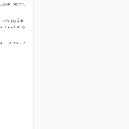
ьшая часть
нию рубля,
ро продажу
ы – июнь и