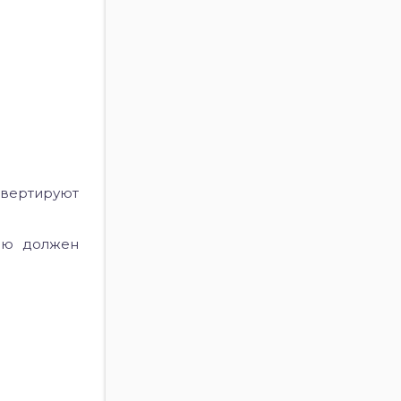
нвертируют
лю должен