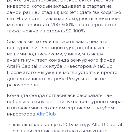
инвестор, который вкладывает в стартап на
самой ранней стадии) может ждать "выхода" 3-5
лет. Но и потенциальная доходность впечатляет:
можно заработать 200-500% за этот срок / хотя
также можно и потерять 50-100%.
Сначала мы хотели написать вам с чем эти
венчурные инвестиции едят, но, общаясь с
нашими подписчиками, узнали, что нашу
аналитику читает команда венчурного фонда
AltaIR Capital и их клуба инвесторов AltaClub.
После этого мы уже не могли устоять и просто
договорились о встрече Результат нас не
разочаровал:
Команда фонда согласилась рассказать нам
побольше о внутренней кухне венчурного мира,
и познакомила со своим сервисом — клубом
инвесторов
AltaClub
как оказалось, еще в 2015-м году AltaIR Capital
создали сервис для входа в венчурные