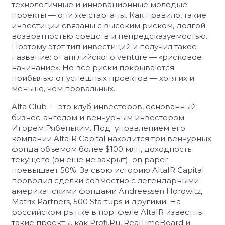
технологичные и инновационные молодые
проекты — они же стартапы. Как правило, такие
инвестиции связаны с высоким риском, долгой
возвратностью средств и непредсказуемостью.
Поэтому этот тип инвестиций и получил такое
название: от английского venture — «рисковое
начинание». Но все риски покрываются
прибылью от успешных проектов — хотя их и
меньше, чем провальных.
Alta Club — это клуб инвесторов, основанный
бизнес-ангелом и венчурным инвестором
Игорем Рябеньким. Под управлением его
компании AltaIR Capital находится три венчурных
фонда объемом более $100 млн, доходность
текущего (он еще не закрыт) on paper
превышает 50%. За свою историю AltaIR Capital
проводил сделки совместно с легендарными
американскими фондами Andreessen Horowitz,
Matrix Partners, 500 Startups и другими. На
российском рынке в портфеле AltaIR известны
такие проекты, как Profi.Ru, RealTimeBoard и