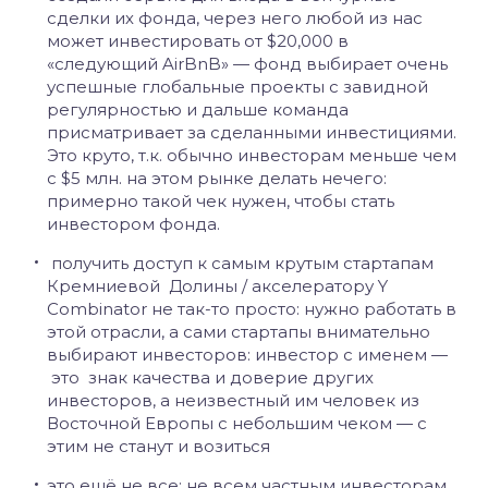
сделки их фонда, через него любой из нас
может инвестировать от $20,000 в
«следующий AirBnB» — фонд выбирает очень
успешные глобальные проекты с завидной
регулярностью и дальше команда
присматривает за сделанными инвестициями.
Это круто, т.к. обычно инвесторам меньше чем
с $5 млн. на этом рынке делать нечего:
примерно такой чек нужен, чтобы стать
инвестором фонда.
получить доступ к самым крутым стартапам
Кремниевой Долины / акселератору Y
Combinator не так-то просто: нужно работать в
этой отрасли, а сами стартапы внимательно
выбирают инвесторов: инвестор с именем —
это знак качества и доверие других
инвесторов, а неизвестный им человек из
Восточной Европы с небольшим чеком — с
этим не станут и возиться
это ещё не все: не всем частным инвесторам