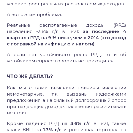
условие: рост реальных располагаемых доходов.
А вот с этим проблема.
Реальные располагаемые доходы (РРД)
населения -3.6% г/г в 1к21:
за последние 4
квартала РРД на 9 % ниже, чем в 2014 (это доход
с поправкой на инфляцию и налоги).
А если нет устойчивого роста РРД, то и об
устойчивом спросе говорить не приходится.
ЧТО ЖЕ ДЕЛАТЬ?
Как мы с вами выяснили причины инфляции
немонетарные, т.к. вызваны издержками
предложения, а на сильный долгосрочный спрос
при падающих доходах населения рассчитывать
не стоит.
Кроме падения РРД на
3.6% г/г
в 1к21, также
упали ВВП на
1.3% г/г
и розничная торговля на