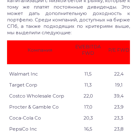
капитализации с низкой бетой к рынку, которые к
тому же платят постоянные дивиденды. Это
может дать дополнительную доходность к
портфелю. Среди компаний, доступных на бирже
СПб, а также подходящих по критериям выше,
мы выделили следующие:
EV/EBITDA
Компания
P/E FWD
FWD
Walmart Inc
11,5
22,4
Target Corp
11,3
19,1
Costco Wholesale Corp
22,0
39,4
Procter & Gamble Co
17,0
23,9
Coca-Cola Co
20,3
23,3
PepsiCo Inc
16,5
23,8