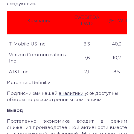
следующие:
EV/EBITDA
Компания
P/E FWD
FWD
T-Mobile US Inc
8,3
40,3
Verizon Communications
7,6
10,2
Inc
AT&T Inc
7,1
8,5
Источник:
Refinitiv
Подписчикам нашей
аналитики
уже доступны
обзоры по рассмотренным компаниям.
Вывод
Постепенно экономика входит в режим
снижения производственной активности вместе
с замедляющей инфляцией. Мы ожидаем, что