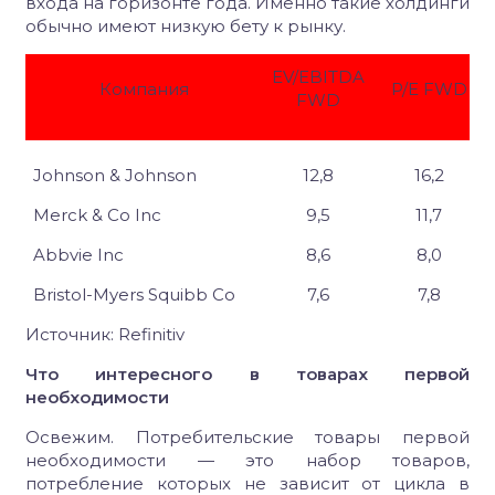
входа на горизонте года. Именно такие холдинги
обычно имеют низкую бету к рынку.
EV/EBITDA
Компания
P/E FWD
FWD
Johnson & Johnson
12,8
16,2
Merck & Co Inc
9,5
11,7
Abbvie Inc
8,6
8,0
Bristol-Myers Squibb Co
7,6
7,8
Источник
: Refinitiv
Что интересного в товарах первой
необходимости
Освежим. Потребительские товары первой
необходимости — это набор товаров,
потребление которых не зависит от цикла в