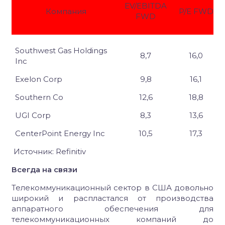
EV/EBITDA
Компания
P/E FWD
FWD
Southwest Gas Holdings
8,7
16,0
Inc
Exelon Corp
9,8
16,1
Southern Co
12,6
18,8
UGI Corp
8,3
13,6
CenterPoint Energy Inc
10,5
17,3
Источник:
Refinitiv
Всегда на связи
Телекоммуникационный сектор в США довольно
широкий и распластался от производства
аппаратного обеспечения для
телекоммуникационных компаний до